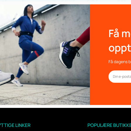
Få m
oppt
Få dagens be
TTIGE LINKER
POPULÆRE BUTIKK