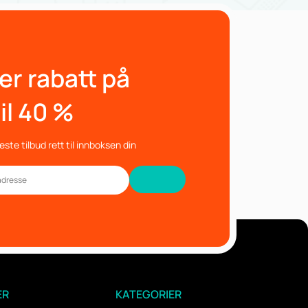
er rabatt på
il 40 %
ste tilbud rett til innboksen din
ER
KATEGORIER