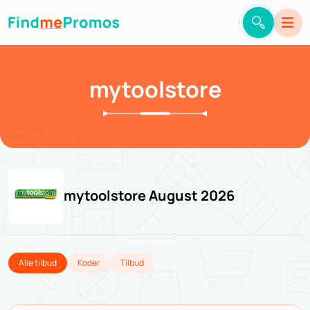
mytoolstore
mytoolstore August 2026
Alle tilbud
Koder
Tilbud