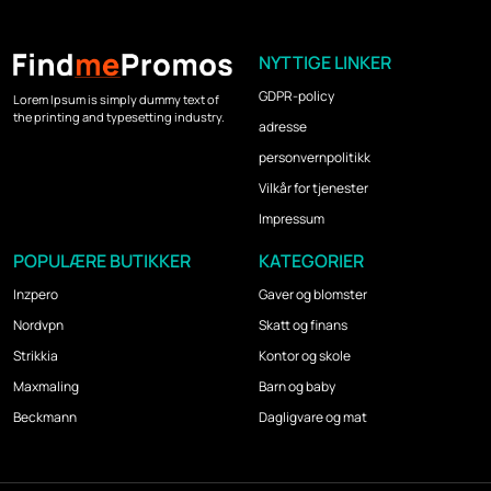
NYTTIGE LINKER
GDPR-policy
Lorem Ipsum is simply dummy text of
the printing and typesetting industry.
adresse
personvernpolitikk
Vilkår for tjenester
Impressum
POPULÆRE BUTIKKER
KATEGORIER
Inzpero
Gaver og blomster
Nordvpn
Skatt og finans
Strikkia
Kontor og skole
Maxmaling
Barn og baby
Beckmann
Dagligvare og mat