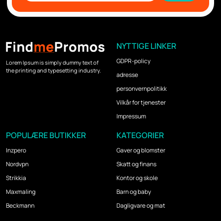
NYTTIGE LINKER
GDPR-policy
Lorem Ipsum is simply dummy text of
the printing and typesetting industry.
adresse
personvernpolitikk
Vilkår for tjenester
Impressum
POPULÆRE BUTIKKER
KATEGORIER
Inzpero
Gaver og blomster
Nordvpn
Skatt og finans
Strikkia
Kontor og skole
Maxmaling
Barn og baby
Beckmann
Dagligvare og mat