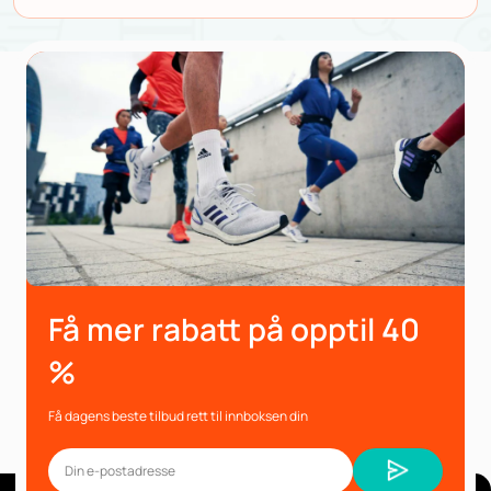
Få mer rabatt på opptil 40
%
Få dagens beste tilbud rett til innboksen din