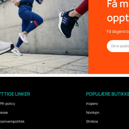
Få m
oppt
Få dagens be
TTIGE LINKER
POPULÆRE BUTIKK
PR-policy
Inzpero
resse
Nordvpn
sonvernpolitikk
Strikkia