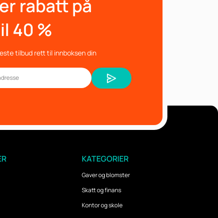
er rabatt på
il 40 %
ste tilbud rett til innboksen din
ER
KATEGORIER
Gaver og blomster
Skatt og finans
Kontor og skole