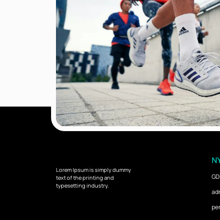
NY
Lorem Ipsum is simply dummy
GD
text of the printing and
typesetting industry.
ad
per