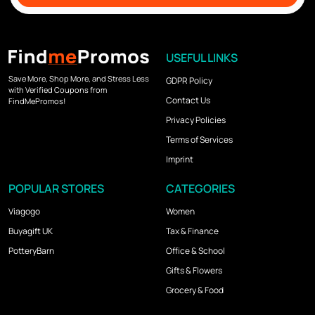
USEFUL LINKS
Save More, Shop More, and Stress Less
GDPR Policy
with Verified Coupons from
Contact Us
FindMePromos!
Privacy Policies
Terms of Services
Imprint
POPULAR STORES
CATEGORIES
Viagogo
Women
Buyagift UK
Tax & Finance
PotteryBarn
Office & School
Gifts & Flowers
Grocery & Food