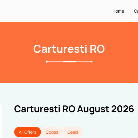
Home
C
Carturesti RO
Carturesti RO August 2026
All Offers
Codes
Deals