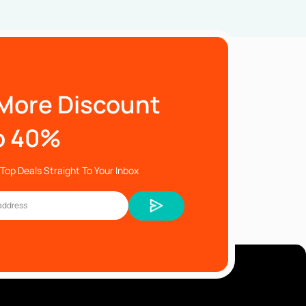
More Discount
o 40%
Top Deals Straight To Your Inbox