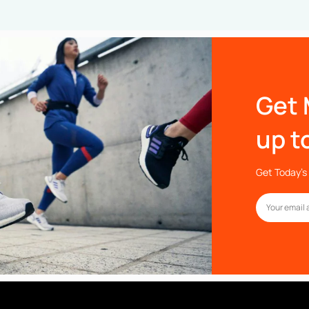
Get 
up t
Get Today’s 