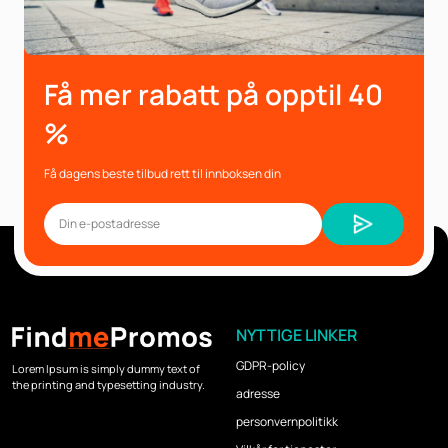
Få mer rabatt på opptil 40
%
Få dagens beste tilbud rett til innboksen din
NYTTIGE LINKER
GDPR-policy
Lorem Ipsum is simply dummy text of
the printing and typesetting industry.
adresse
personvernpolitikk