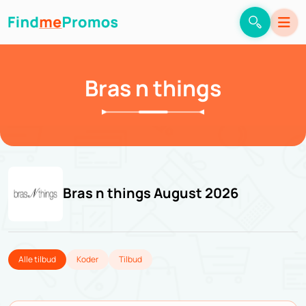
Bras n things
Bras n things August 2026
Alle tilbud
Koder
Tilbud