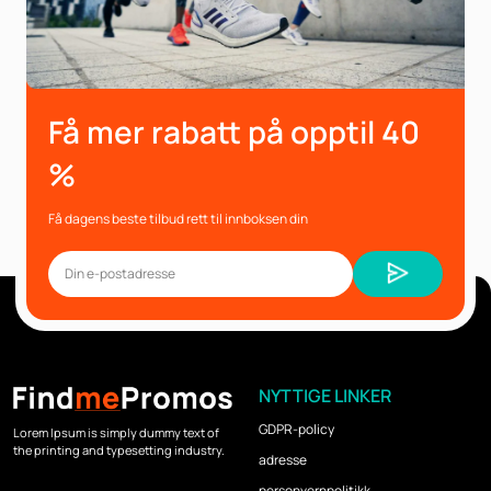
Få mer rabatt på opptil 40
%
Få dagens beste tilbud rett til innboksen din
NYTTIGE LINKER
GDPR-policy
Lorem Ipsum is simply dummy text of
the printing and typesetting industry.
adresse
personvernpolitikk